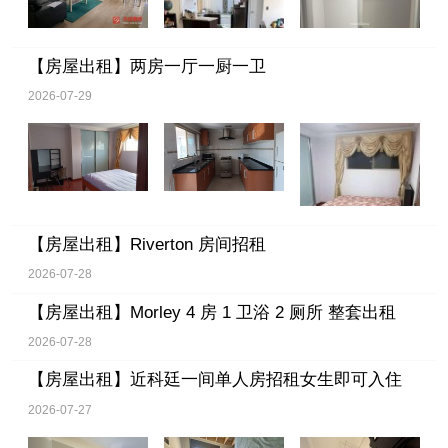
【房屋出租】
两房一厅一厨一卫
2026-07-29
【房屋出租】
Riverton 房间招租
2026-07-28
【房屋出租】
Morley 4 房 1 卫浴 2 厕所 整套出租
2026-07-28
【房屋出租】
近科廷一间单人房招租女生即可入住
2026-07-27