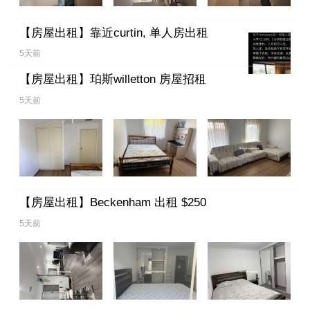
【房屋出租】
靠近curtin, 单人房出租
5天前
【房屋出租】
珀斯willetton 房屋招租
5天前
【房屋出租】
Beckenham 出租 $250
5天前