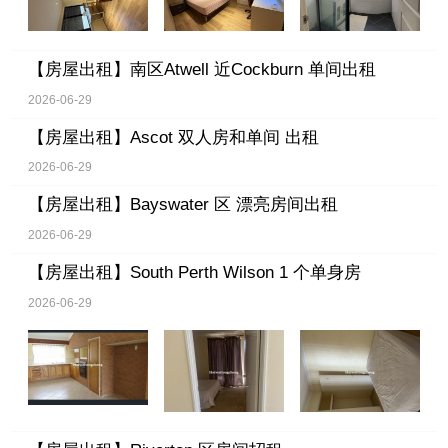
【房屋出租】
南区Atwell 近Cockburn 单间出租
2026-06-29
【房屋出租】
Ascot 双人房和单间 出租
2026-06-29
【房屋出租】
Bayswater 区 漂亮房间出租
2026-06-29
【房屋出租】
South Perth Wilson 1 个单身房
2026-06-29