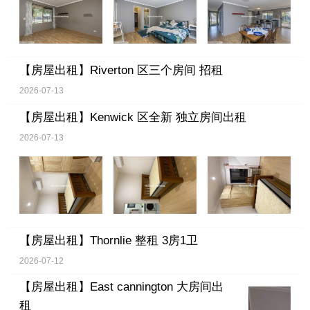
【房屋出租】
Riverton 区三个房间 招租
2026-07-13
【房屋出租】
Kenwick 区全新 独立房间出租
2026-07-13
【房屋出租】
Thornlie 整租 3房1卫
2026-07-12
【房屋出租】
East cannington 大房间出
租