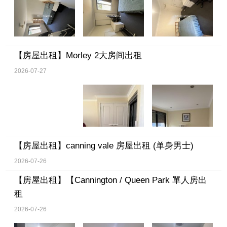
【房屋出租】
Morley 2大房间出租
2026-07-27
【房屋出租】
canning vale 房屋出租 (单身男士)
2026-07-26
【房屋出租】
【Cannington / Queen Park 單人房出
租
2026-07-26