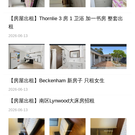
【房屋出租】
Thornlie 3 房 1 卫浴 加一书房 整套出
租
2026-06-13
【房屋出租】
Beckenham 新房子 只租女生
2026-06-13
【房屋出租】
南区Lynwood大床房招租
2026-06-13