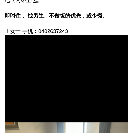
电气网络全包。
即时住 、找男生、不做饭的优先，或少煮.
王女士 手机：0402637243