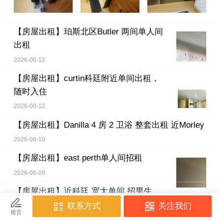
【房屋出租】
珀斯北区Butler 两间单人间
出租
2026-06-12
【房屋出租】
curtin科廷附近单间出租，
随时入住
2026-06-12
【房屋出租】
Danilla 4 房 2 卫浴 整套出租 近Morley
2026-06-10
【房屋出租】
east perth单人间招租
2026-06-09
【房屋出租】
近科廷 宽大单间 招男生
2026-06-09