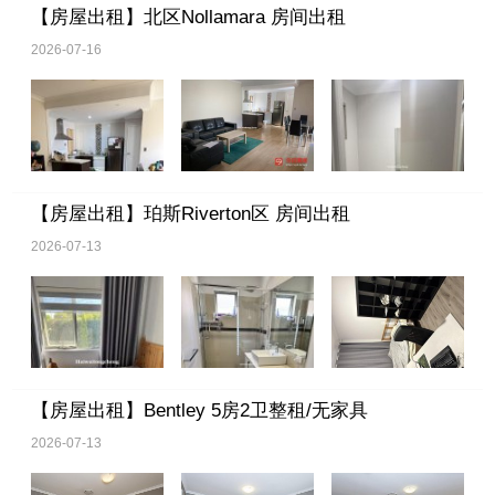
【房屋出租】
北区Nollamara 房间出租
2026-07-16
【房屋出租】
珀斯Riverton区 房间出租
2026-07-13
【房屋出租】
Bentley 5房2卫整租/无家具
2026-07-13