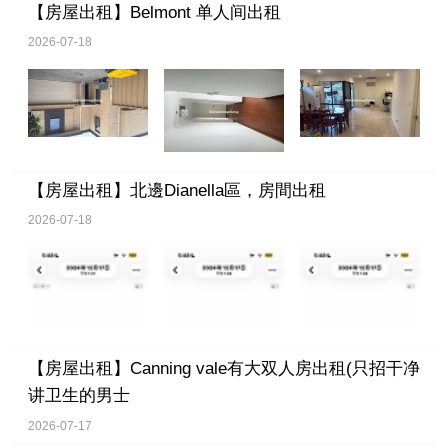
【房屋出租】
Belmont 单人间出租
2026-07-18
【房屋出租】
北邊Dianella區，房間出租
2026-07-18
【房屋出租】
Canning vale有大双人房出租(只招干净
讲卫生的男士
2026-07-17