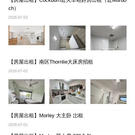
【房屋出租】
Cockburn近火车站好房出租（近Murdo
ch）
2026-07-03
【房屋出租】
南区Thornlie大床房招租
2026-07-02
【房屋出租】
Morley 大主卧 岀租
2026-07-01