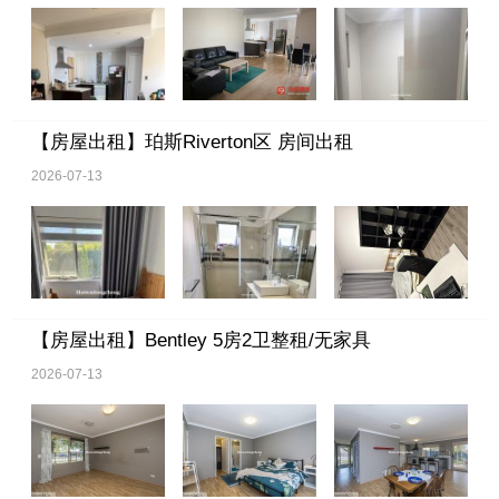
【房屋出租】
珀斯Riverton区 房间出租
2026-07-13
【房屋出租】
Bentley 5房2卫整租/无家具
2026-07-13