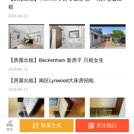
租
2026-06-13
【房屋出租】
Beckenham 新房子 只租女生
2026-06-13
【房屋出租】
南区Lynwood大床房招租
2026-06-13
【房屋出租】
珀斯北区Butler 两间单人间