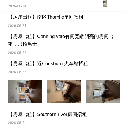
2026-06-24
【房屋出租】
南区Thornlie单间招租
2026-06-24
【房屋出租】
Canning vale有间宽敞明亮的房间出
租，只招男士
2026-06-22
【房屋出租】
近Cockburn 火车站招租
2026-06-22
【房屋出租】
Southern river房间招租
2026-06-21