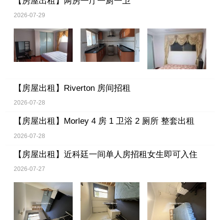
【房屋出租】
两房一厅一厨一卫
2026-07-29
【房屋出租】
Riverton 房间招租
2026-07-28
【房屋出租】
Morley 4 房 1 卫浴 2 厕所 整套出租
2026-07-28
【房屋出租】
近科廷一间单人房招租女生即可入住
2026-07-27