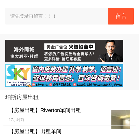
留言
请先登录再留言！！！
珀斯房屋出租
【房屋出租】
Riverton單间出租
17小时前
【房屋出租】
出租单间