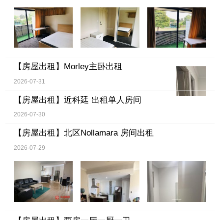
【房屋出租】
Morley主卧出租
2026-07-31
【房屋出租】
近科廷 出租单人房间
2026-07-30
【房屋出租】
北区Nollamara 房间出租
2026-07-29