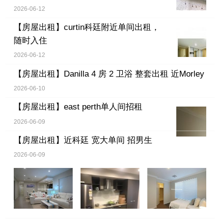
2026-06-12
【房屋出租】
curtin科廷附近单间出租，
随时入住
2026-06-12
【房屋出租】
Danilla 4 房 2 卫浴 整套出租 近Morley
2026-06-10
【房屋出租】
east perth单人间招租
2026-06-09
【房屋出租】
近科廷 宽大单间 招男生
2026-06-09