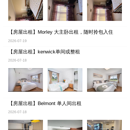
【房屋出租】
Morley 大主卧出租，随时拎包入住
2026-07-19
【房屋出租】
kenwick单间或整租
2026-07-18
【房屋出租】
Belmont 单人间出租
2026-07-18