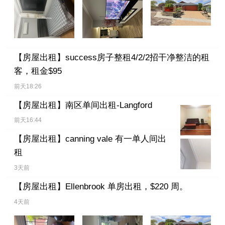
【房屋出租】
success房子整租4/2/2招干净整洁的租
客，租金$95
前天18:26
【房屋出租】
南区单间出租-Langford
前天16:44
【房屋出租】
canning vale 有一单人间出
租
3天前
【房屋出租】
Ellenbrook 单房出租，$220 周。
4天前