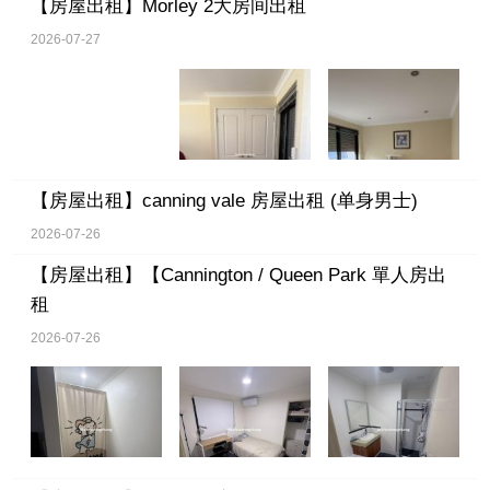
【房屋出租】
Morley 2大房间出租
2026-07-27
【房屋出租】
canning vale 房屋出租 (单身男士)
2026-07-26
【房屋出租】
【Cannington / Queen Park 單人房出
租
2026-07-26