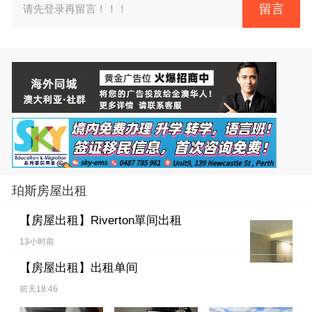
留言
请先登录再留言！！！
珀斯房屋出租
【房屋出租】
Riverton單间出租
13小时前
【房屋出租】
出租单间
前天18:46