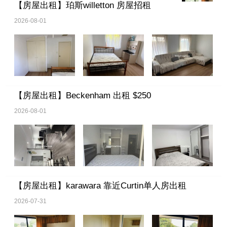
【房屋出租】
珀斯willetton 房屋招租
2026-08-01
【房屋出租】
Beckenham 出租 $250
2026-08-01
【房屋出租】
karawara 靠近Curtin单人房出租
2026-07-31