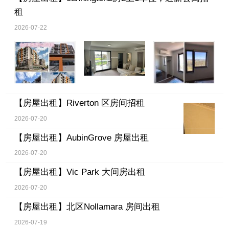
租
2026-07-22
【房屋出租】
Riverton 区房间招租
2026-07-20
【房屋出租】
AubinGrove 房屋出租
2026-07-20
【房屋出租】
Vic Park 大间房出租
2026-07-20
【房屋出租】
北区Nollamara 房间出租
2026-07-19