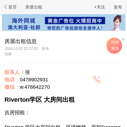
首页
房屋出租
+关注
发布
房屋出租信息
同类
推荐
2024-12-03 20:37:03
珀斯
联系人：
张
电话：
0478902931
微信：
w 476642270
Riverton学区 大房间出租
吉房招租：