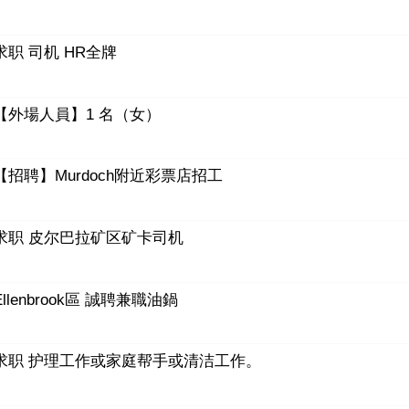
求职 司机 HR全牌
【外場人員】1 名（女）
【招聘】Murdoch附近彩票店招工
求职 皮尔巴拉矿区矿卡司机
Ellenbrook區 誠聘兼職油鍋
求职 护理工作或家庭帮手或清洁工作。