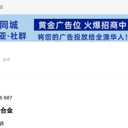
职
6 687
铝合金
做铁