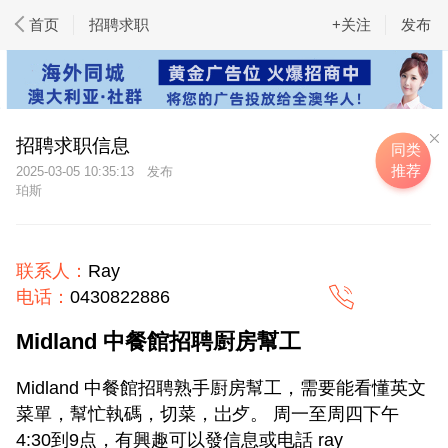
首页
招聘求职
+关注
发布
招聘求职信息
同类
推荐
2025-03-05 10:35:13
珀斯
联系人：
Ray
电话：
0430822886
Midland 中餐館招聘㕑房幫工
Midland 中餐館招聘熟手㕑房幫工，需要能看懂英文
菜單，幫忙執碼，切菜，岀歺。 周一至周四下午
4:30到9点，有興趣可以發信息或电話 ray