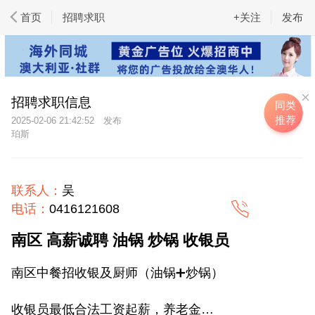
首页
招聘求职
+关注
发布
招聘求职信息
同类
推荐
2025-02-06 21:42:52
珀斯
联系人：
吴
电话：
0416121608
南区 高薪诚聘 油锅 炒锅 收银员
南区中餐招收银及厨师（油锅➕炒锅）
收银员最低合法工资起薪，养老金…