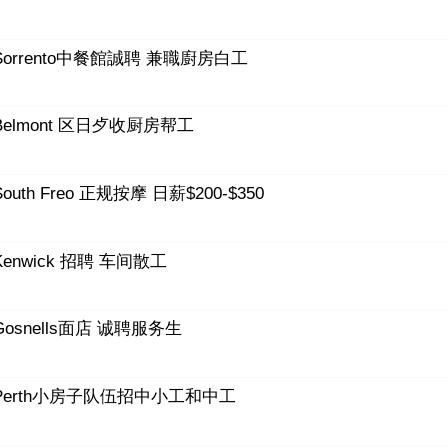
Sorrento中餐館誠聘 兼職廚房白工
Belmont 区日歺收厨房帮工
South Freo 正规按摩 日薪$200-$350
Kenwick 招聘 车间散工
Gosnells面店 诚聘服务生
Perth小房子队伍招中小工和中工