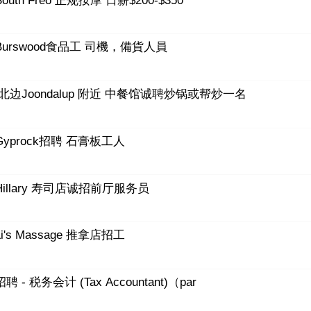
South Freo 正规按摩 日薪$200-$350
Burswood食品工 司機，備貨人員
北边Joondalup 附近 中餐馆诚聘炒锅或帮炒一名
Gyprock招聘 石膏板工人
Hillary 寿司店诚招前厅服务员
Li's Massage 推拿店招工
招聘 - 税务会计 (Tax Accountant)（par